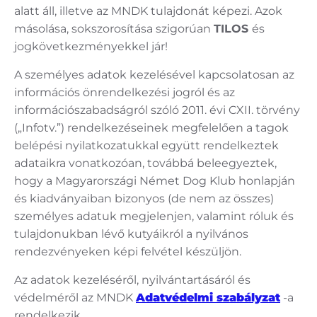
alatt áll, illetve az MNDK tulajdonát képezi. Azok
másolása, sokszorosítása szigorúan
TILOS
és
jogkövetkezményekkel jár!
A személyes adatok kezelésével kapcsolatosan az
információs önrendelkezési jogról és az
információszabadságról szóló 2011. évi CXII. törvény
(„Infotv.”) rendelkezéseinek megfelelően a tagok
belépési nyilatkozatukkal együtt rendelkeztek
adataikra vonatkozóan, továbbá beleegyeztek,
hogy a Magyarországi Német Dog Klub honlapján
és kiadványaiban bizonyos (de nem az összes)
személyes adatuk megjelenjen, valamint róluk és
tulajdonukban lévő kutyáikról a nyilvános
rendezvényeken képi felvétel készüljön.
Az adatok kezeléséről, nyilvántartásáról és
védelméről az MNDK
Adatvédelmi szabályzat
-a
rendelkezik.