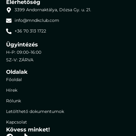
Elérhetőség
3399 Andornaktálya, Dózsa Gy. u. 21.
info@mndkclub.com
+36 70 313 1722
Ügyintézés
H–P: 09:00–16:00
SZ–V: ZÁRVA
Oldalak
Főoldal
Hírek
Rólunk
Letölthető dokumentumok
Kapcsolat
Kövess minket!