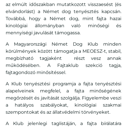
az elmúlt időszakban mutatkozott visszaesést (és
elvándorlást) a Német dog tenyésztés kapcsán.
Továbbá, hogy a Német dog, mint fajta hazai
kinológiai állományban való minőségi és
mennyiségi javulását támogassa.
A Magyarországi Német Dog Klub minden
körülmények között támogatja a MEOESZ-t, stabil,
megbízható tagjaként részt vesz annak
működésében. A Fajtaklub szekció tagja,
fajtagondozó minősítéssel.
A Klub tenyésztési programja a fajta tenyésztési
alapelveinek megfelel, a fajta minőségének
megőrzését és javítását szolgálja. Figyelembe veszi
a hatályos szabályokat, kinológiai szakmai
szempontokat és az állatvédelmi törvényeket.
A Klub jelenlegi taglistáján, a fajta bírálatára