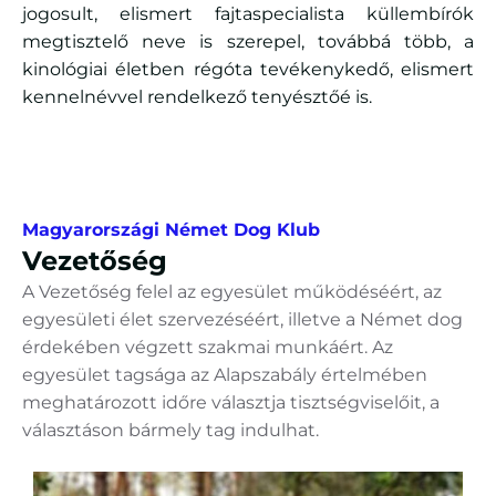
jogosult, elismert fajtaspecialista küllembírók
megtisztelő neve is szerepel, továbbá több, a
kinológiai életben régóta tevékenykedő, elismert
kennelnévvel rendelkező tenyésztőé is.
Magyarországi Német Dog Klub
Vezetőség
A Vezetőség felel az egyesület működéséért, az
egyesületi élet szervezéséért, illetve a Német dog
érdekében végzett szakmai munkáért. Az
egyesület tagsága az Alapszabály értelmében
meghatározott időre választja tisztségviselőit, a
választáson bármely tag indulhat.